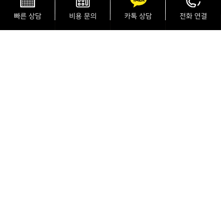
빠른 상담
비용 문의
카톡 상담
전화 연결
갱년기 치료
남성호르몬이 감소하여 나타나는 현상
정신 및 대인관계, 무기력함, 우울, 불안감으로
약한 남성으로 변하고 심리적으로 불안정하고
성생활에 문제가 생기는 것을 남성갱년기라 하는데요.
노화와 남성호르몬 감소로 인해 갱년기 증상이 나타나게 됩니다.
남성호르몬은 40세 이후로 해마다 1%씩 감소하는데요,
이러한 수치가 감소하면서 근골격계, 중추신경계,
성 기능 등이 떨어지게 됩니다.