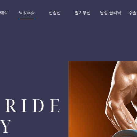
E예작
전립선
발기부전
남성 클리닉
수술
남성수술
PRIDE
Y