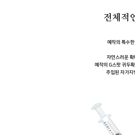
전체적인
예작의 특수한
자연스러운 확
예작의 G스팟 귀두
주입된 자가지