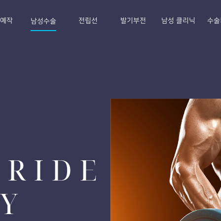
E예작
전립선
발기부전
남성 클리닉
수술
남성수술
PRIDE
Y