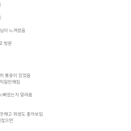
이
이
아님이 느껴졌음
로 방문
히 통증이 있었음
움직일만해짐
cc빠졌는지 알려줌
깨끗해고 위생도 좋아보임
괜찮으면