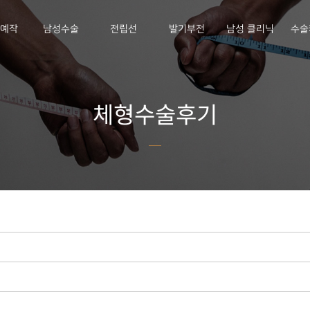
E예작
남성수술
전립선
발기부전
남성 클리닉
수술
체형수술후기