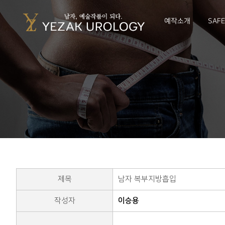
예작소개
SAF
제목
남자 복부지방흡입
작성자
이승용