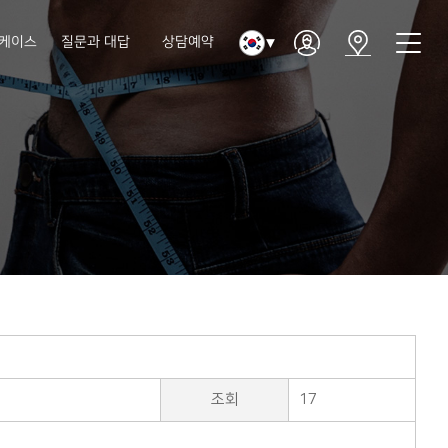
케이스
질문과 대답
상담예약
▼
조회
17