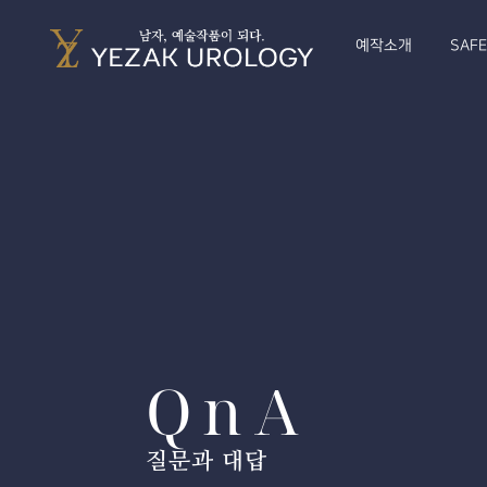
예작소개
SAF
QnA
질문과 대답