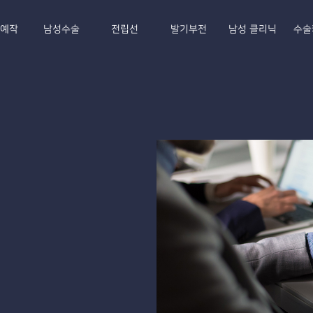
E예작
남성수술
전립선
발기부전
남성 클리닉
수술