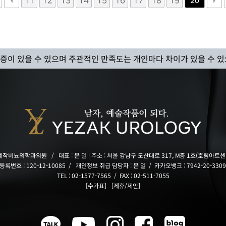
11
12
13
14
15
16
17
18
19
20
합병증이 있을 수 있으며
주관적인 만족도는 개인마다 차이가 있을 수 있
 예작비뇨의학과의원
/
대표 : 문 일 | 주소 : 서울 강남구 도산대로 317, M층 1호(호림아트센
록번호 : 120-12-10085 /
개인정보 취급 담당자 : 문 일
/
카카오뱅크 : 7942-20-3309
TEL : 02-1577-7565 /
FAX : 02-511-7055
[수가표]
[제휴/제안]